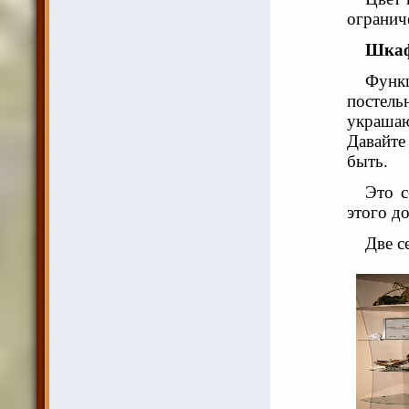
огранич
Шкаф
Функ
постель
украша
Давайте
быть.
Это с
этого д
Две с