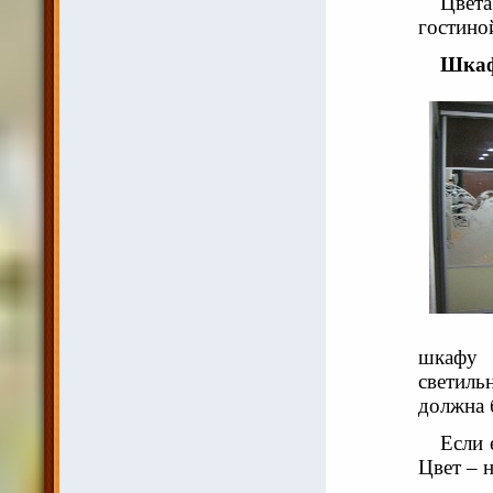
Цвет
гостино
Шкаф
шкафу 
светиль
должна 
Если 
Цвет – 