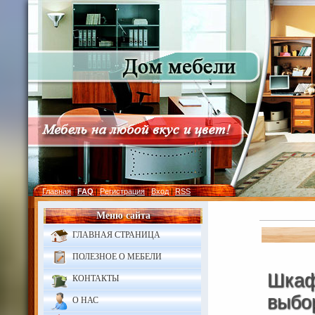
Главная
|
FAQ
|
Регистрация
|
Вход
|
RSS
Меню сайта
ГЛАВНАЯ СТРАНИЦА
ПОЛЕЗНОЕ О МЕБЕЛИ
Шкаф
КОНТАКТЫ
выбо
О НАС