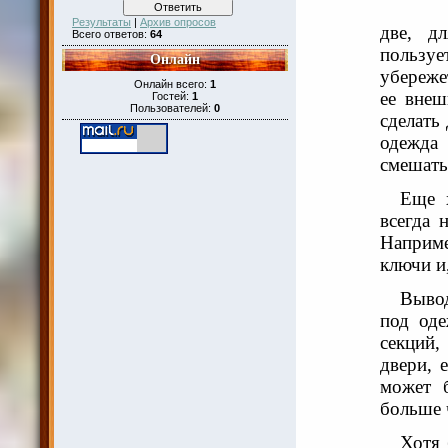
Результаты
|
Архив опросов
две, д
Всего ответов:
64
пользует
Онлайн
убереже
Онлайн всего:
1
ее внеш
Гостей:
1
Пользователей:
0
сделать
одежда
смешать
Еще 
всегда 
Наприме
ключи и
Вывод
под оде
секций,
двери, 
может 
больше 
Хотя 