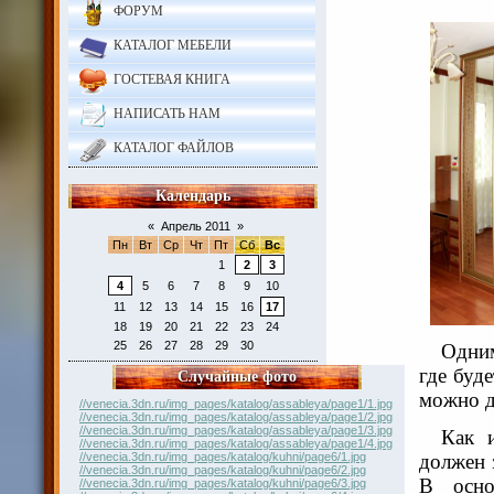
ФОРУМ
КАТАЛОГ МЕБЕЛИ
ГОСТЕВАЯ КНИГА
НАПИСАТЬ НАМ
КАТАЛОГ ФАЙЛОВ
Календарь
«
Апрель 2011
»
Пн
Вт
Ср
Чт
Пт
Сб
Вс
1
2
3
4
5
6
7
8
9
10
11
12
13
14
15
16
17
18
19
20
21
22
23
24
25
26
27
28
29
30
Одним
где буд
Случайные фото
можно д
//venecia.3dn.ru/img_pages/katalog/assableya/page1/1.jpg
//venecia.3dn.ru/img_pages/katalog/assableya/page1/2.jpg
//venecia.3dn.ru/img_pages/katalog/assableya/page1/3.jpg
Как 
//venecia.3dn.ru/img_pages/katalog/assableya/page1/4.jpg
//venecia.3dn.ru/img_pages/katalog/kuhni/page6/1.jpg
должен 
//venecia.3dn.ru/img_pages/katalog/kuhni/page6/2.jpg
В осно
//venecia.3dn.ru/img_pages/katalog/kuhni/page6/3.jpg