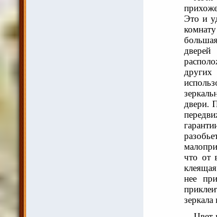
прихоже
Это и у
комнату
больша
двере
распол
други
использ
зеркаль
двери. 
передви
гаранти
разоб
малопри
что от 
клеящая
нее пр
приклеи
зеркала
Цвет 