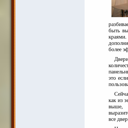
разбива
быть в
краям
дополни
более э
Двер
количес
панельн
это есл
пользов
Сейча
как из 
выше,
выразит
все две