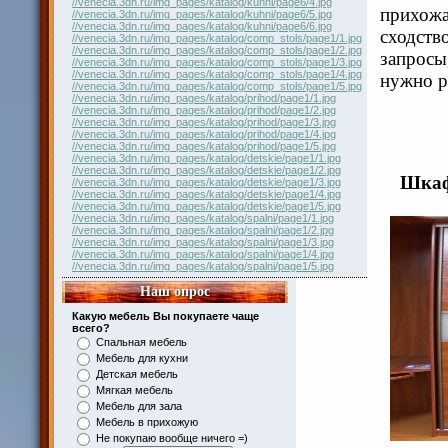
//venecia.3dn.ru/img_pages/katalog/kuhni/page6/4.jpg
прихожа
//venecia.3dn.ru/img_pages/katalog/kuhni/page6/5.jpg
//venecia.3dn.ru/img_pages/katalog/kuhni/page6/6.jpg
сходст
//venecia.3dn.ru/img_pages/katalog/comp_stols/page1/1.jpg
//venecia.3dn.ru/img_pages/katalog/comp_stols/page1/2.jpg
запросы
//venecia.3dn.ru/img_pages/katalog/comp_stols/page1/3.jpg
//venecia.3dn.ru/img_pages/katalog/comp_stols/page1/4.jpg
нужно р
//venecia.3dn.ru/img_pages/katalog/comp_stols/page1/5.jpg
//venecia.3dn.ru/img_pages/katalog/prihod/page1/1.jpg
//venecia.3dn.ru/img_pages/katalog/prihod/page1/2.jpg
//venecia.3dn.ru/img_pages/katalog/prihod/page1/3.jpg
//venecia.3dn.ru/img_pages/katalog/prihod/page1/4.jpg
//venecia.3dn.ru/img_pages/katalog/prihod/page1/5.jpg
//venecia.3dn.ru/img_pages/katalog/detskie/page1/1.jpg
//venecia.3dn.ru/img_pages/katalog/detskie/page1/2.jpg
Шкаф
//venecia.3dn.ru/img_pages/katalog/detskie/page1/3.jpg
//venecia.3dn.ru/img_pages/katalog/detskie/page1/4.jpg
//venecia.3dn.ru/img_pages/katalog/detskie/page1/5.jpg
//venecia.3dn.ru/img_pages/katalog/spalni/page1/1.jpg
//venecia.3dn.ru/img_pages/katalog/spalni/page1/2.jpg
//venecia.3dn.ru/img_pages/katalog/spalni/page1/3.jpg
//venecia.3dn.ru/img_pages/katalog/spalni/page1/4.jpg
//venecia.3dn.ru/img_pages/katalog/spalni/page1/5.jpg
Наш опрос
Какую мебель Вы покупаете чаще
всего?
Спальная мебель
Мебель для кухни
Детская мебель
Мягкая мебель
Мебель для зала
Мебель в прихожую
Не покупаю вообще ничего =)