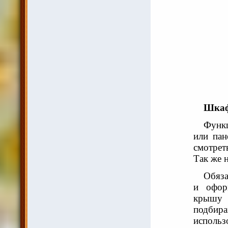
Шкаф
Функц
или пан
смотрет
Так же 
Обяза
и офор
крышу 
подбира
использ