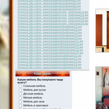
//venecia.3dn.ru/img_pages/katalog/kuhni/page6/3.jpg
//venecia.3dn.ru/img_pages/katalog/kuhni/page6/4.jpg
//venecia.3dn.ru/img_pages/katalog/kuhni/page6/5.jpg
//venecia.3dn.ru/img_pages/katalog/kuhni/page6/6.jpg
//venecia.3dn.ru/img_pages/katalog/comp_stols/page1/1.jpg
//venecia.3dn.ru/img_pages/katalog/comp_stols/page1/2.jpg
//venecia.3dn.ru/img_pages/katalog/comp_stols/page1/3.jpg
//venecia.3dn.ru/img_pages/katalog/comp_stols/page1/4.jpg
//venecia.3dn.ru/img_pages/katalog/comp_stols/page1/5.jpg
//venecia.3dn.ru/img_pages/katalog/prihod/page1/1.jpg
//venecia.3dn.ru/img_pages/katalog/prihod/page1/2.jpg
//venecia.3dn.ru/img_pages/katalog/prihod/page1/3.jpg
//venecia.3dn.ru/img_pages/katalog/prihod/page1/4.jpg
//venecia.3dn.ru/img_pages/katalog/prihod/page1/5.jpg
//venecia.3dn.ru/img_pages/katalog/detskie/page1/1.jpg
//venecia.3dn.ru/img_pages/katalog/detskie/page1/2.jpg
//venecia.3dn.ru/img_pages/katalog/detskie/page1/3.jpg
//venecia.3dn.ru/img_pages/katalog/detskie/page1/4.jpg
//venecia.3dn.ru/img_pages/katalog/detskie/page1/5.jpg
//venecia.3dn.ru/img_pages/katalog/spalni/page1/1.jpg
//venecia.3dn.ru/img_pages/katalog/spalni/page1/2.jpg
//venecia.3dn.ru/img_pages/katalog/spalni/page1/3.jpg
//venecia.3dn.ru/img_pages/katalog/spalni/page1/4.jpg
//venecia.3dn.ru/img_pages/katalog/spalni/page1/5.jpg
Наш опрос
Какую мебель Вы покупаете чаще
всего?
Спальная мебель
Мебель для кухни
Детская мебель
Мягкая мебель
Мебель для зала
Мебель в прихожую