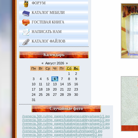
ФОРУМ
КАТАЛОГ МЕБЕЛИ
ГОСТЕВАЯ КНИГА
НАПИСАТЬ НАМ
КАТАЛОГ ФАЙЛОВ
Календарь
«
Август 2026
»
Пн
Вт
Ср
Чт
Пт
Сб
Вс
1
2
3
4
5
6
7
8
9
10
11
12
13
14
15
16
17
18
19
20
21
22
23
24
25
26
27
28
29
30
31
Случайные фото
//venecia.3dn.ru/img_pages/katalog/assableya/page1/1.jpg
//venecia.3dn.ru/img_pages/katalog/assableya/page1/2.jpg
//venecia.3dn.ru/img_pages/katalog/assableya/page1/3.jpg
//venecia.3dn.ru/img_pages/katalog/assableya/page1/4.jpg
//venecia.3dn.ru/img_pages/katalog/kuhni/page6/1.jpg
//venecia.3dn.ru/img_pages/katalog/kuhni/page6/2.jpg