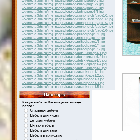
//venecia.3dn.ru/img_pages/katalog/kuhni/page6/3.jpg
//venecia.3dn.ru/img_pages/katalog/kuhni/page6/4.jpg
//venecia.3dn.ru/img_pages/katalog/kuhni/page6/5.jpg
//venecia.3dn.ru/img_pages/katalog/kuhni/page6/6.jpg
//venecia.3dn.ru/img_pages/katalog/comp_stols/page1/1.jpg
//venecia.3dn.ru/img_pages/katalog/comp_stols/page1/2.jpg
//venecia.3dn.ru/img_pages/katalog/comp_stols/page1/3.jpg
//venecia.3dn.ru/img_pages/katalog/comp_stols/page1/4.jpg
//venecia.3dn.ru/img_pages/katalog/comp_stols/page1/5.jpg
//venecia.3dn.ru/img_pages/katalog/prihod/page1/1.jpg
//venecia.3dn.ru/img_pages/katalog/prihod/page1/2.jpg
//venecia.3dn.ru/img_pages/katalog/prihod/page1/3.jpg
//venecia.3dn.ru/img_pages/katalog/prihod/page1/4.jpg
//venecia.3dn.ru/img_pages/katalog/prihod/page1/5.jpg
//venecia.3dn.ru/img_pages/katalog/detskie/page1/1.jpg
//venecia.3dn.ru/img_pages/katalog/detskie/page1/2.jpg
//venecia.3dn.ru/img_pages/katalog/detskie/page1/3.jpg
//venecia.3dn.ru/img_pages/katalog/detskie/page1/4.jpg
//venecia.3dn.ru/img_pages/katalog/detskie/page1/5.jpg
//venecia.3dn.ru/img_pages/katalog/spalni/page1/1.jpg
//venecia.3dn.ru/img_pages/katalog/spalni/page1/2.jpg
//venecia.3dn.ru/img_pages/katalog/spalni/page1/3.jpg
//venecia.3dn.ru/img_pages/katalog/spalni/page1/4.jpg
//venecia.3dn.ru/img_pages/katalog/spalni/page1/5.jpg
Наш опрос
Какую мебель Вы покупаете чаще
всего?
Спальная мебель
Мебель для кухни
Детская мебель
Мягкая мебель
Мебель для зала
Мебель в прихожую