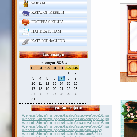
ФОРУМ
КАТАЛОГ МЕБЕЛИ
ГОСТЕВАЯ КНИГА
НАПИСАТЬ НАМ
КАТАЛОГ ФАЙЛОВ
Календарь
«
Август 2026
»
Пн
Вт
Ср
Чт
Пт
Сб
Вс
1
2
3
4
5
6
7
8
9
10
11
12
13
14
15
16
17
18
19
20
21
22
23
24
25
26
27
28
29
30
31
Случайные фото
//venecia.3dn.ru/img_pages/katalog/assableya/page1/1.jpg
//venecia.3dn.ru/img_pages/katalog/assableya/page1/2.jpg
//venecia.3dn.ru/img_pages/katalog/assableya/page1/3.jpg
//venecia.3dn.ru/img_pages/katalog/assableya/page1/4.jpg
//venecia.3dn.ru/img_pages/katalog/kuhni/page6/1.jpg
//venecia.3dn.ru/img_pages/katalog/kuhni/page6/2.jpg