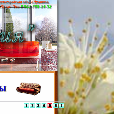
ижегородская обл., г.Лукоянов,
8 952-788-14-52
д.51 «а» Тел:
НЫ