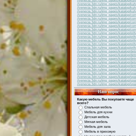
//venecia.3dn.ru/img_pages/katalog/kuh
//venecia.3dn.ru/img_pages/katalog/kuh
//venecia.3dn.ru/img_pages/katalog/kuh
//venecia.3dn.ru/img_pages/katalog/kuh
//venecia.3dn.ru/img_pages/katalog/com
//venecia.3dn.ru/img_pages/katalog/com
//venecia.3dn.ru/img_pages/katalog/com
//venecia.3dn.ru/img_pages/katalog/com
//venecia.3dn.ru/img_pages/katalog/com
//venecia.3dn.ru/img_pages/katalog/pri
//venecia.3dn.ru/img_pages/katalog/pri
//venecia.3dn.ru/img_pages/katalog/pri
//venecia.3dn.ru/img_pages/katalog/pri
//venecia.3dn.ru/img_pages/katalog/pri
//venecia.3dn.ru/img_pages/katalog/det
//venecia.3dn.ru/img_pages/katalog/det
//venecia.3dn.ru/img_pages/katalog/det
//venecia.3dn.ru/img_pages/katalog/det
//venecia.3dn.ru/img_pages/katalog/det
//venecia.3dn.ru/img_pages/katalog/spal
//venecia.3dn.ru/img_pages/katalog/spal
//venecia.3dn.ru/img_pages/katalog/spal
//venecia.3dn.ru/img_pages/katalog/spal
//venecia.3dn.ru/img_pages/katalog/spal
Наш опрос
Какую мебель Вы покупаете чаще
всего?
Спальная мебель
Мебель для кухни
Детская мебель
Мягкая мебель
Мебель для зала
Мебель в прихожую