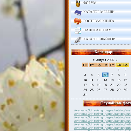
ФОРУМ
КАТАЛОГ МЕБЕЛИ
ГОСТЕВАЯ КНИГА
НАПИСАТЬ НАМ
КАТАЛОГ ФАЙЛОВ
Календарь
«
Август 2026
»
Пн
Вт
Ср
Чт
Пт
Сб
Вс
1
2
3
4
5
6
7
8
9
10
11
12
13
14
15
16
17
18
19
20
21
22
23
24
25
26
27
28
29
30
31
Случайные фот
//venecia.3dn.ru/img_pages/katalog/ass
//venecia.3dn.ru/img_pages/katalog/ass
//venecia.3dn.ru/img_pages/katalog/ass
//venecia.3dn.ru/img_pages/katalog/ass
//venecia.3dn.ru/img_pages/katalog/kuh
//venecia.3dn.ru/img_pages/katalog/kuh