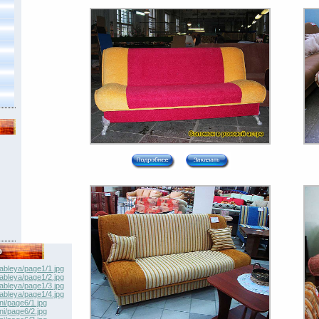
о
ableya/page1/1.jpg
ableya/page1/2.jpg
ableya/page1/3.jpg
ableya/page1/4.jpg
ni/page6/1.jpg
ni/page6/2.jpg