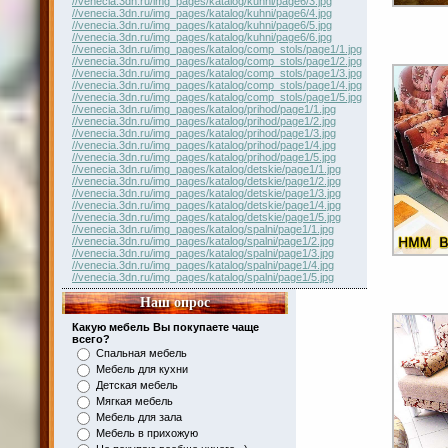
//venecia.3dn.ru/img_pages/katalog/kuhni/page6/3.jpg
//venecia.3dn.ru/img_pages/katalog/kuhni/page6/4.jpg
//venecia.3dn.ru/img_pages/katalog/kuhni/page6/5.jpg
//venecia.3dn.ru/img_pages/katalog/kuhni/page6/6.jpg
//venecia.3dn.ru/img_pages/katalog/comp_stols/page1/1.jpg
//venecia.3dn.ru/img_pages/katalog/comp_stols/page1/2.jpg
//venecia.3dn.ru/img_pages/katalog/comp_stols/page1/3.jpg
//venecia.3dn.ru/img_pages/katalog/comp_stols/page1/4.jpg
//venecia.3dn.ru/img_pages/katalog/comp_stols/page1/5.jpg
//venecia.3dn.ru/img_pages/katalog/prihod/page1/1.jpg
//venecia.3dn.ru/img_pages/katalog/prihod/page1/2.jpg
//venecia.3dn.ru/img_pages/katalog/prihod/page1/3.jpg
//venecia.3dn.ru/img_pages/katalog/prihod/page1/4.jpg
//venecia.3dn.ru/img_pages/katalog/prihod/page1/5.jpg
//venecia.3dn.ru/img_pages/katalog/detskie/page1/1.jpg
//venecia.3dn.ru/img_pages/katalog/detskie/page1/2.jpg
//venecia.3dn.ru/img_pages/katalog/detskie/page1/3.jpg
//venecia.3dn.ru/img_pages/katalog/detskie/page1/4.jpg
//venecia.3dn.ru/img_pages/katalog/detskie/page1/5.jpg
//venecia.3dn.ru/img_pages/katalog/spalni/page1/1.jpg
//venecia.3dn.ru/img_pages/katalog/spalni/page1/2.jpg
//venecia.3dn.ru/img_pages/katalog/spalni/page1/3.jpg
//venecia.3dn.ru/img_pages/katalog/spalni/page1/4.jpg
//venecia.3dn.ru/img_pages/katalog/spalni/page1/5.jpg
Наш опрос
Какую мебель Вы покупаете чаще
всего?
Спальная мебель
Мебель для кухни
Детская мебель
Мягкая мебель
Мебель для зала
Мебель в прихожую