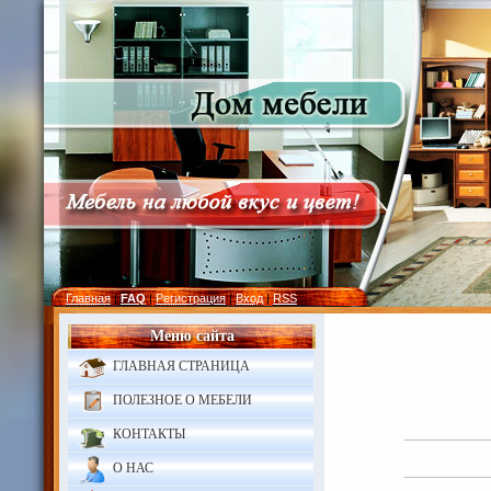
Главная
|
FAQ
|
Регистрация
|
Вход
|
RSS
Меню сайта
ГЛАВНАЯ СТРАНИЦА
ПОЛЕЗНОЕ О МЕБЕЛИ
КОНТАКТЫ
О НАС