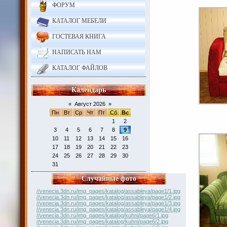
ФОРУМ
КАТАЛОГ МЕБЕЛИ
ГОСТЕВАЯ КНИГА
НАПИСАТЬ НАМ
КАТАЛОГ ФАЙЛОВ
Календарь
«
Август 2026
»
Пн
Вт
Ср
Чт
Пт
Сб
Вс
1
2
3
4
5
6
7
8
9
10
11
12
13
14
15
16
17
18
19
20
21
22
23
24
25
26
27
28
29
30
31
Случайные фото
//venecia.3dn.ru/img_pages/katalog/assableya/page1/1.jpg
//venecia.3dn.ru/img_pages/katalog/assableya/page1/2.jpg
//venecia.3dn.ru/img_pages/katalog/assableya/page1/3.jpg
//venecia.3dn.ru/img_pages/katalog/assableya/page1/4.jpg
//venecia.3dn.ru/img_pages/katalog/kuhni/page6/1.jpg
//venecia.3dn.ru/img_pages/katalog/kuhni/page6/2.jpg