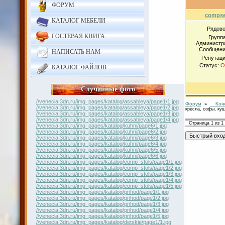
ФОРУМ
compse
КАТАЛОГ МЕБЕЛИ
Рядов
ГОСТЕВАЯ КНИГА
Группа
Администр
Сообщени
НАПИСАТЬ НАМ
Репутац
Статус:
Of
КАТАЛОГ ФАЙЛОВ
Случайные фото
//venecia.3dn.ru/img_pages/katalog/assableya/page1/1.jpg
Форум
»
Конс
//venecia.3dn.ru/img_pages/katalog/assableya/page1/2.jpg
кресла, софы, куш
//venecia.3dn.ru/img_pages/katalog/assableya/page1/3.jpg
//venecia.3dn.ru/img_pages/katalog/assableya/page1/4.jpg
Страница
1
из
1
//venecia.3dn.ru/img_pages/katalog/kuhni/page6/1.jpg
//venecia.3dn.ru/img_pages/katalog/kuhni/page6/2.jpg
//venecia.3dn.ru/img_pages/katalog/kuhni/page6/3.jpg
//venecia.3dn.ru/img_pages/katalog/kuhni/page6/4.jpg
//venecia.3dn.ru/img_pages/katalog/kuhni/page6/5.jpg
//venecia.3dn.ru/img_pages/katalog/kuhni/page6/6.jpg
//venecia.3dn.ru/img_pages/katalog/comp_stols/page1/1.jpg
//venecia.3dn.ru/img_pages/katalog/comp_stols/page1/2.jpg
//venecia.3dn.ru/img_pages/katalog/comp_stols/page1/3.jpg
//venecia.3dn.ru/img_pages/katalog/comp_stols/page1/4.jpg
//venecia.3dn.ru/img_pages/katalog/comp_stols/page1/5.jpg
//venecia.3dn.ru/img_pages/katalog/prihod/page1/1.jpg
//venecia.3dn.ru/img_pages/katalog/prihod/page1/2.jpg
//venecia.3dn.ru/img_pages/katalog/prihod/page1/3.jpg
//venecia.3dn.ru/img_pages/katalog/prihod/page1/4.jpg
//venecia.3dn.ru/img_pages/katalog/prihod/page1/5.jpg
//venecia.3dn.ru/img_pages/katalog/detskie/page1/1.jpg