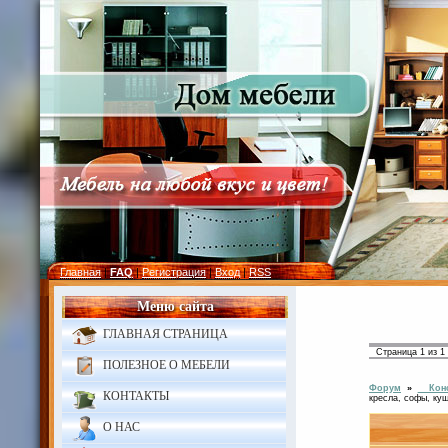
Главная
|
FAQ
|
Регистрация
|
Вход
|
RSS
Меню сайта
ГЛАВНАЯ СТРАНИЦА
Страница
1
из
1
ПОЛЕЗНОЕ О МЕБЕЛИ
Форум
»
Конс
КОНТАКТЫ
кресла, софы, куш
О НАС