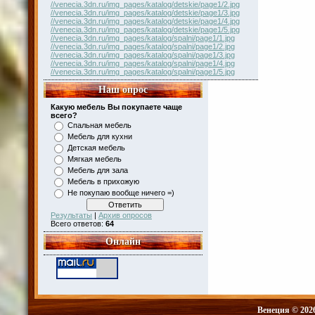
//venecia.3dn.ru/img_pages/katalog/detskie/page1/2.jpg
//venecia.3dn.ru/img_pages/katalog/detskie/page1/3.jpg
//venecia.3dn.ru/img_pages/katalog/detskie/page1/4.jpg
//venecia.3dn.ru/img_pages/katalog/detskie/page1/5.jpg
//venecia.3dn.ru/img_pages/katalog/spalni/page1/1.jpg
//venecia.3dn.ru/img_pages/katalog/spalni/page1/2.jpg
//venecia.3dn.ru/img_pages/katalog/spalni/page1/3.jpg
//venecia.3dn.ru/img_pages/katalog/spalni/page1/4.jpg
//venecia.3dn.ru/img_pages/katalog/spalni/page1/5.jpg
Наш опрос
Какую мебель Вы покупаете чаще
всего?
Спальная мебель
Мебель для кухни
Детская мебель
Мягкая мебель
Мебель для зала
Мебель в прихожую
Не покупаю вообще ничего =)
Результаты
|
Архив опросов
Всего ответов:
64
Онлайн
Венеция © 202