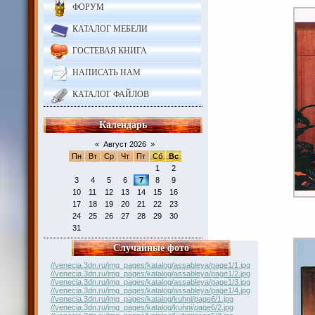
ФОРУМ
КАТАЛОГ МЕБЕЛИ
ГОСТЕВАЯ КНИГА
НАПИСАТЬ НАМ
КАТАЛОГ ФАЙЛОВ
Календарь
«
Август 2026
»
Пн
Вт
Ср
Чт
Пт
Сб
Вс
1
2
3
4
5
6
7
8
9
10
11
12
13
14
15
16
17
18
19
20
21
22
23
24
25
26
27
28
29
30
31
Случайные фото
//venecia.3dn.ru/img_pages/katalog/assableya/page1/1.jpg
//venecia.3dn.ru/img_pages/katalog/assableya/page1/2.jpg
//venecia.3dn.ru/img_pages/katalog/assableya/page1/3.jpg
//venecia.3dn.ru/img_pages/katalog/assableya/page1/4.jpg
//venecia.3dn.ru/img_pages/katalog/kuhni/page6/1.jpg
//venecia.3dn.ru/img_pages/katalog/kuhni/page6/2.jpg