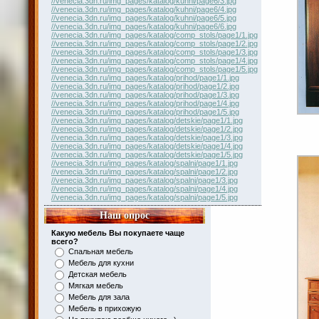
//venecia.3dn.ru/img_pages/katalog/kuhni/page6/3.jpg
//venecia.3dn.ru/img_pages/katalog/kuhni/page6/4.jpg
//venecia.3dn.ru/img_pages/katalog/kuhni/page6/5.jpg
//venecia.3dn.ru/img_pages/katalog/kuhni/page6/6.jpg
//venecia.3dn.ru/img_pages/katalog/comp_stols/page1/1.jpg
//venecia.3dn.ru/img_pages/katalog/comp_stols/page1/2.jpg
//venecia.3dn.ru/img_pages/katalog/comp_stols/page1/3.jpg
//venecia.3dn.ru/img_pages/katalog/comp_stols/page1/4.jpg
//venecia.3dn.ru/img_pages/katalog/comp_stols/page1/5.jpg
//venecia.3dn.ru/img_pages/katalog/prihod/page1/1.jpg
//venecia.3dn.ru/img_pages/katalog/prihod/page1/2.jpg
//venecia.3dn.ru/img_pages/katalog/prihod/page1/3.jpg
//venecia.3dn.ru/img_pages/katalog/prihod/page1/4.jpg
//venecia.3dn.ru/img_pages/katalog/prihod/page1/5.jpg
//venecia.3dn.ru/img_pages/katalog/detskie/page1/1.jpg
//venecia.3dn.ru/img_pages/katalog/detskie/page1/2.jpg
//venecia.3dn.ru/img_pages/katalog/detskie/page1/3.jpg
//venecia.3dn.ru/img_pages/katalog/detskie/page1/4.jpg
//venecia.3dn.ru/img_pages/katalog/detskie/page1/5.jpg
//venecia.3dn.ru/img_pages/katalog/spalni/page1/1.jpg
//venecia.3dn.ru/img_pages/katalog/spalni/page1/2.jpg
//venecia.3dn.ru/img_pages/katalog/spalni/page1/3.jpg
//venecia.3dn.ru/img_pages/katalog/spalni/page1/4.jpg
//venecia.3dn.ru/img_pages/katalog/spalni/page1/5.jpg
Наш опрос
Какую мебель Вы покупаете чаще
всего?
Спальная мебель
Мебель для кухни
Детская мебель
Мягкая мебель
Мебель для зала
Мебель в прихожую