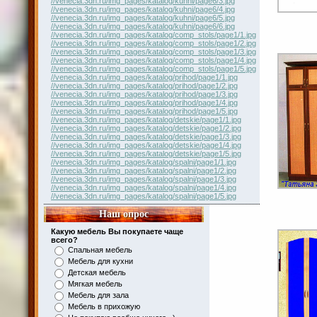
//venecia.3dn.ru/img_pages/katalog/kuhni/page6/3.jpg
//venecia.3dn.ru/img_pages/katalog/kuhni/page6/4.jpg
//venecia.3dn.ru/img_pages/katalog/kuhni/page6/5.jpg
//venecia.3dn.ru/img_pages/katalog/kuhni/page6/6.jpg
//venecia.3dn.ru/img_pages/katalog/comp_stols/page1/1.jpg
//venecia.3dn.ru/img_pages/katalog/comp_stols/page1/2.jpg
//venecia.3dn.ru/img_pages/katalog/comp_stols/page1/3.jpg
//venecia.3dn.ru/img_pages/katalog/comp_stols/page1/4.jpg
//venecia.3dn.ru/img_pages/katalog/comp_stols/page1/5.jpg
//venecia.3dn.ru/img_pages/katalog/prihod/page1/1.jpg
//venecia.3dn.ru/img_pages/katalog/prihod/page1/2.jpg
//venecia.3dn.ru/img_pages/katalog/prihod/page1/3.jpg
//venecia.3dn.ru/img_pages/katalog/prihod/page1/4.jpg
//venecia.3dn.ru/img_pages/katalog/prihod/page1/5.jpg
//venecia.3dn.ru/img_pages/katalog/detskie/page1/1.jpg
//venecia.3dn.ru/img_pages/katalog/detskie/page1/2.jpg
//venecia.3dn.ru/img_pages/katalog/detskie/page1/3.jpg
//venecia.3dn.ru/img_pages/katalog/detskie/page1/4.jpg
//venecia.3dn.ru/img_pages/katalog/detskie/page1/5.jpg
//venecia.3dn.ru/img_pages/katalog/spalni/page1/1.jpg
//venecia.3dn.ru/img_pages/katalog/spalni/page1/2.jpg
//venecia.3dn.ru/img_pages/katalog/spalni/page1/3.jpg
//venecia.3dn.ru/img_pages/katalog/spalni/page1/4.jpg
//venecia.3dn.ru/img_pages/katalog/spalni/page1/5.jpg
Наш опрос
Какую мебель Вы покупаете чаще
всего?
Спальная мебель
Мебель для кухни
Детская мебель
Мягкая мебель
Мебель для зала
Мебель в прихожую