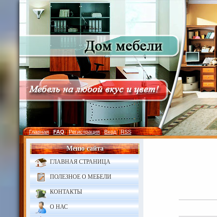
Главная
|
FAQ
|
Регистрация
|
Вход
|
RSS
Меню сайта
ГЛАВНАЯ СТРАНИЦА
ПОЛЕЗНОЕ О МЕБЕЛИ
КОНТАКТЫ
О НАС