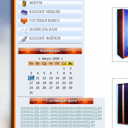
ФОРУМ
КАТАЛОГ МЕБЕЛИ
ГОСТЕВАЯ КНИГА
НАПИСАТЬ НАМ
КАТАЛОГ ФАЙЛОВ
Календарь
«
Август 2026
»
Пн
Вт
Ср
Чт
Пт
Сб
Вс
1
2
3
4
5
6
7
8
9
10
11
12
13
14
15
16
17
18
19
20
21
22
23
24
25
26
27
28
29
30
31
Случайные фото
//venecia.3dn.ru/img_pages/katalog/assableya/page1/1.jpg
//venecia.3dn.ru/img_pages/katalog/assableya/page1/2.jpg
//venecia.3dn.ru/img_pages/katalog/assableya/page1/3.jpg
//venecia.3dn.ru/img_pages/katalog/assableya/page1/4.jpg
//venecia.3dn.ru/img_pages/katalog/kuhni/page6/1.jpg
//venecia.3dn.ru/img_pages/katalog/kuhni/page6/2.jpg