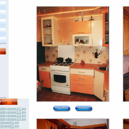
о
ableya/page1/1.jpg
ableya/page1/2.jpg
ableya/page1/3.jpg
ableya/page1/4.jpg
ni/page6/1.jpg
ni/page6/2.jpg