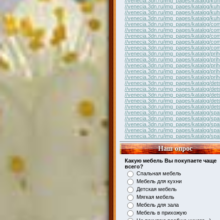
//venecia.3dn.ru/img_pages/katalog/kuh
//venecia.3dn.ru/img_pages/katalog/kuh
//venecia.3dn.ru/img_pages/katalog/kuh
//venecia.3dn.ru/img_pages/katalog/kuh
//venecia.3dn.ru/img_pages/katalog/com
//venecia.3dn.ru/img_pages/katalog/com
//venecia.3dn.ru/img_pages/katalog/com
//venecia.3dn.ru/img_pages/katalog/com
//venecia.3dn.ru/img_pages/katalog/com
//venecia.3dn.ru/img_pages/katalog/pri
//venecia.3dn.ru/img_pages/katalog/pri
//venecia.3dn.ru/img_pages/katalog/pri
//venecia.3dn.ru/img_pages/katalog/pri
//venecia.3dn.ru/img_pages/katalog/pri
//venecia.3dn.ru/img_pages/katalog/det
//venecia.3dn.ru/img_pages/katalog/det
//venecia.3dn.ru/img_pages/katalog/det
//venecia.3dn.ru/img_pages/katalog/det
//venecia.3dn.ru/img_pages/katalog/det
//venecia.3dn.ru/img_pages/katalog/spal
//venecia.3dn.ru/img_pages/katalog/spal
//venecia.3dn.ru/img_pages/katalog/spal
//venecia.3dn.ru/img_pages/katalog/spal
//venecia.3dn.ru/img_pages/katalog/spal
Наш опрос
Какую мебель Вы покупаете чаще
всего?
Спальная мебель
Мебель для кухни
Детская мебель
Мягкая мебель
Мебель для зала
Мебель в прихожую