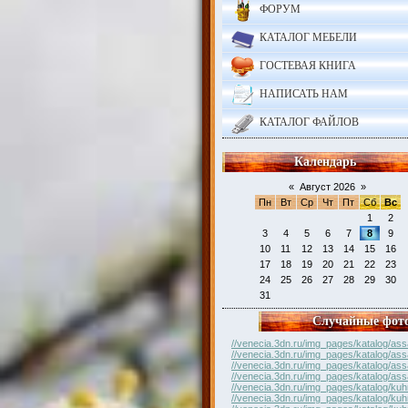
ФОРУМ
КАТАЛОГ МЕБЕЛИ
ГОСТЕВАЯ КНИГА
НАПИСАТЬ НАМ
КАТАЛОГ ФАЙЛОВ
Календарь
«
Август 2026
»
Пн
Вт
Ср
Чт
Пт
Сб
Вс
1
2
3
4
5
6
7
8
9
10
11
12
13
14
15
16
17
18
19
20
21
22
23
24
25
26
27
28
29
30
31
Случайные фот
//venecia.3dn.ru/img_pages/katalog/ass
//venecia.3dn.ru/img_pages/katalog/ass
//venecia.3dn.ru/img_pages/katalog/ass
//venecia.3dn.ru/img_pages/katalog/ass
//venecia.3dn.ru/img_pages/katalog/kuh
//venecia.3dn.ru/img_pages/katalog/kuh