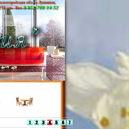
ижегородская обл., г.Лукоянов,
8 952-788-14-52
д.51 «а» Тел: