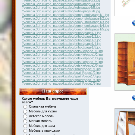
//venecia.3dn.ru/img_pages/katalog/kuhni/page6/3.jpg
//venecia.3dn.ru/img_pages/katalog/kuhni/page6/4.jpg
//venecia.3dn.ru/img_pages/katalog/kuhni/page6/5.jpg
//venecia.3dn.ru/img_pages/katalog/kuhni/page6/6.jpg
//venecia.3dn.ru/img_pages/katalog/comp_stols/page1/1.jpg
//venecia.3dn.ru/img_pages/katalog/comp_stols/page1/2.jpg
//venecia.3dn.ru/img_pages/katalog/comp_stols/page1/3.jpg
//venecia.3dn.ru/img_pages/katalog/comp_stols/page1/4.jpg
//venecia.3dn.ru/img_pages/katalog/comp_stols/page1/5.jpg
//venecia.3dn.ru/img_pages/katalog/prihod/page1/1.jpg
//venecia.3dn.ru/img_pages/katalog/prihod/page1/2.jpg
//venecia.3dn.ru/img_pages/katalog/prihod/page1/3.jpg
//venecia.3dn.ru/img_pages/katalog/prihod/page1/4.jpg
//venecia.3dn.ru/img_pages/katalog/prihod/page1/5.jpg
//venecia.3dn.ru/img_pages/katalog/detskie/page1/1.jpg
//venecia.3dn.ru/img_pages/katalog/detskie/page1/2.jpg
//venecia.3dn.ru/img_pages/katalog/detskie/page1/3.jpg
//venecia.3dn.ru/img_pages/katalog/detskie/page1/4.jpg
//venecia.3dn.ru/img_pages/katalog/detskie/page1/5.jpg
//venecia.3dn.ru/img_pages/katalog/spalni/page1/1.jpg
//venecia.3dn.ru/img_pages/katalog/spalni/page1/2.jpg
//venecia.3dn.ru/img_pages/katalog/spalni/page1/3.jpg
//venecia.3dn.ru/img_pages/katalog/spalni/page1/4.jpg
//venecia.3dn.ru/img_pages/katalog/spalni/page1/5.jpg
Наш опрос
Какую мебель Вы покупаете чаще
всего?
Спальная мебель
Мебель для кухни
Детская мебель
Мягкая мебель
Мебель для зала
Мебель в прихожую