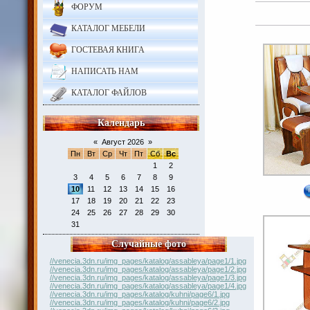
ФОРУМ
КАТАЛОГ МЕБЕЛИ
ГОСТЕВАЯ КНИГА
НАПИСАТЬ НАМ
КАТАЛОГ ФАЙЛОВ
Календарь
«
Август 2026
»
Пн
Вт
Ср
Чт
Пт
Сб
Вс
1
2
3
4
5
6
7
8
9
10
11
12
13
14
15
16
17
18
19
20
21
22
23
24
25
26
27
28
29
30
31
Случайные фото
//venecia.3dn.ru/img_pages/katalog/assableya/page1/1.jpg
//venecia.3dn.ru/img_pages/katalog/assableya/page1/2.jpg
//venecia.3dn.ru/img_pages/katalog/assableya/page1/3.jpg
//venecia.3dn.ru/img_pages/katalog/assableya/page1/4.jpg
//venecia.3dn.ru/img_pages/katalog/kuhni/page6/1.jpg
//venecia.3dn.ru/img_pages/katalog/kuhni/page6/2.jpg