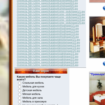
//venecia.3dn.ru/img_pages/katalog/kuhni/page6/3.jpg
//venecia.3dn.ru/img_pages/katalog/kuhni/page6/4.jpg
//venecia.3dn.ru/img_pages/katalog/kuhni/page6/5.jpg
//venecia.3dn.ru/img_pages/katalog/kuhni/page6/6.jpg
//venecia.3dn.ru/img_pages/katalog/comp_stols/page1/1.jpg
//venecia.3dn.ru/img_pages/katalog/comp_stols/page1/2.jpg
//venecia.3dn.ru/img_pages/katalog/comp_stols/page1/3.jpg
//venecia.3dn.ru/img_pages/katalog/comp_stols/page1/4.jpg
//venecia.3dn.ru/img_pages/katalog/comp_stols/page1/5.jpg
//venecia.3dn.ru/img_pages/katalog/prihod/page1/1.jpg
//venecia.3dn.ru/img_pages/katalog/prihod/page1/2.jpg
//venecia.3dn.ru/img_pages/katalog/prihod/page1/3.jpg
//venecia.3dn.ru/img_pages/katalog/prihod/page1/4.jpg
//venecia.3dn.ru/img_pages/katalog/prihod/page1/5.jpg
//venecia.3dn.ru/img_pages/katalog/detskie/page1/1.jpg
//venecia.3dn.ru/img_pages/katalog/detskie/page1/2.jpg
//venecia.3dn.ru/img_pages/katalog/detskie/page1/3.jpg
//venecia.3dn.ru/img_pages/katalog/detskie/page1/4.jpg
//venecia.3dn.ru/img_pages/katalog/detskie/page1/5.jpg
//venecia.3dn.ru/img_pages/katalog/spalni/page1/1.jpg
//venecia.3dn.ru/img_pages/katalog/spalni/page1/2.jpg
//venecia.3dn.ru/img_pages/katalog/spalni/page1/3.jpg
//venecia.3dn.ru/img_pages/katalog/spalni/page1/4.jpg
//venecia.3dn.ru/img_pages/katalog/spalni/page1/5.jpg
Наш опрос
Какую мебель Вы покупаете чаще
всего?
Спальная мебель
Мебель для кухни
Детская мебель
Мягкая мебель
Мебель для зала
Мебель в прихожую