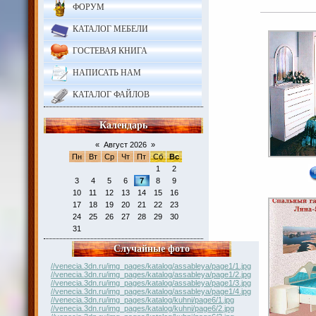
ФОРУМ
КАТАЛОГ МЕБЕЛИ
ГОСТЕВАЯ КНИГА
НАПИСАТЬ НАМ
КАТАЛОГ ФАЙЛОВ
Календарь
«
Август 2026
»
Пн
Вт
Ср
Чт
Пт
Сб
Вс
1
2
3
4
5
6
7
8
9
10
11
12
13
14
15
16
17
18
19
20
21
22
23
24
25
26
27
28
29
30
31
Случайные фото
//venecia.3dn.ru/img_pages/katalog/assableya/page1/1.jpg
//venecia.3dn.ru/img_pages/katalog/assableya/page1/2.jpg
//venecia.3dn.ru/img_pages/katalog/assableya/page1/3.jpg
//venecia.3dn.ru/img_pages/katalog/assableya/page1/4.jpg
//venecia.3dn.ru/img_pages/katalog/kuhni/page6/1.jpg
//venecia.3dn.ru/img_pages/katalog/kuhni/page6/2.jpg