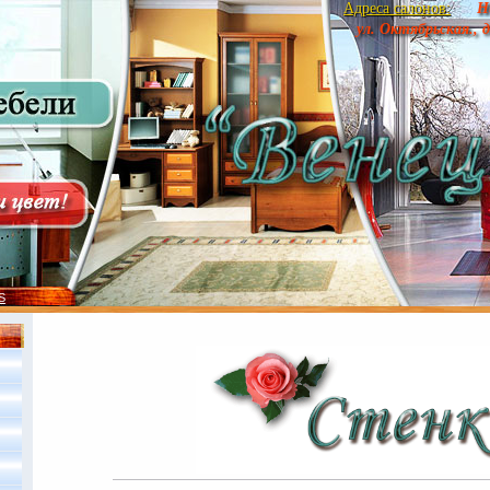
Адреса салонов:
Н
ул. Октябрьская., 
S