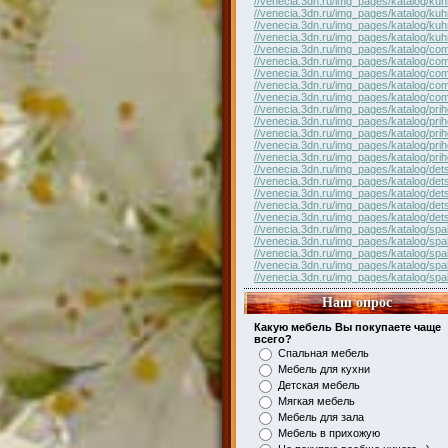
//venecia.3dn.ru/img_pages/katalog/kuh
//venecia.3dn.ru/img_pages/katalog/kuh
//venecia.3dn.ru/img_pages/katalog/kuh
//venecia.3dn.ru/img_pages/katalog/kuh
//venecia.3dn.ru/img_pages/katalog/com
//venecia.3dn.ru/img_pages/katalog/com
//venecia.3dn.ru/img_pages/katalog/com
//venecia.3dn.ru/img_pages/katalog/com
//venecia.3dn.ru/img_pages/katalog/com
//venecia.3dn.ru/img_pages/katalog/pri
//venecia.3dn.ru/img_pages/katalog/pri
//venecia.3dn.ru/img_pages/katalog/pri
//venecia.3dn.ru/img_pages/katalog/pri
//venecia.3dn.ru/img_pages/katalog/pri
//venecia.3dn.ru/img_pages/katalog/det
//venecia.3dn.ru/img_pages/katalog/det
//venecia.3dn.ru/img_pages/katalog/det
//venecia.3dn.ru/img_pages/katalog/det
//venecia.3dn.ru/img_pages/katalog/det
//venecia.3dn.ru/img_pages/katalog/spal
//venecia.3dn.ru/img_pages/katalog/spal
//venecia.3dn.ru/img_pages/katalog/spal
//venecia.3dn.ru/img_pages/katalog/spal
//venecia.3dn.ru/img_pages/katalog/spal
Наш опрос
Какую мебель Вы покупаете чаще
всего?
Спальная мебель
Мебель для кухни
Детская мебель
Мягкая мебель
Мебель для зала
Мебель в прихожую