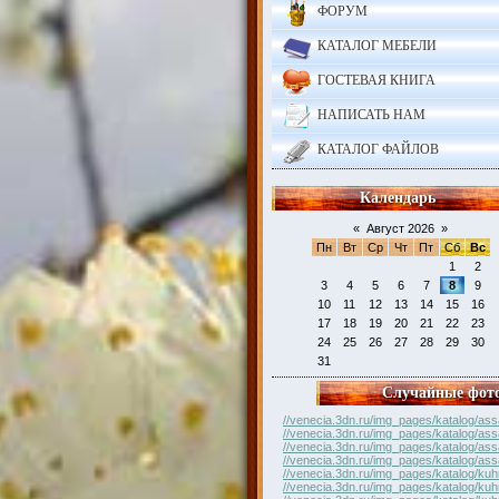
ФОРУМ
КАТАЛОГ МЕБЕЛИ
ГОСТЕВАЯ КНИГА
НАПИСАТЬ НАМ
КАТАЛОГ ФАЙЛОВ
Календарь
«
Август 2026
»
Пн
Вт
Ср
Чт
Пт
Сб
Вс
1
2
3
4
5
6
7
8
9
10
11
12
13
14
15
16
17
18
19
20
21
22
23
24
25
26
27
28
29
30
31
Случайные фот
//venecia.3dn.ru/img_pages/katalog/ass
//venecia.3dn.ru/img_pages/katalog/ass
//venecia.3dn.ru/img_pages/katalog/ass
//venecia.3dn.ru/img_pages/katalog/ass
//venecia.3dn.ru/img_pages/katalog/kuh
//venecia.3dn.ru/img_pages/katalog/kuh