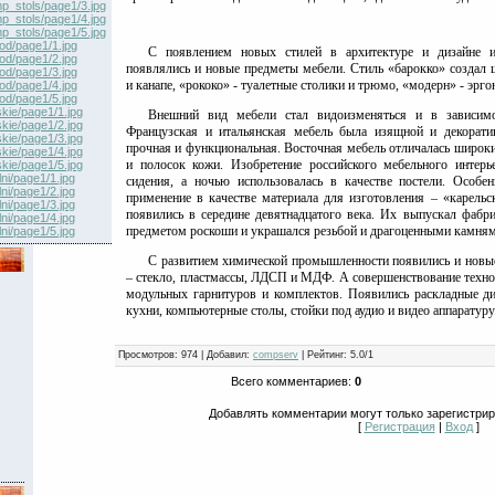
p_stols/page1/3.jpg
p_stols/page1/4.jpg
p_stols/page1/5.jpg
hod/page1/1.jpg
С появлением новых стилей в архитектуре и дизайне и
hod/page1/2.jpg
появлялись и новые предметы мебели. Стиль «барокко» создал 
hod/page1/3.jpg
и канапе, «рококо» - туалетные столики и трюмо, «модерн» - эрг
hod/page1/4.jpg
hod/page1/5.jpg
skie/page1/1.jpg
Внешний вид мебели стал видоизменяться и в зависимос
skie/page1/2.jpg
Французская и итальянская мебель была изящной и декорати
skie/page1/3.jpg
прочная и функциональная. Восточная мебель отличалась широки
skie/page1/4.jpg
и полосок кожи. Изобретение российского мебельного интер
skie/page1/5.jpg
ni/page1/1.jpg
сидения, а ночью использовалась в качестве постели. Особе
ni/page1/2.jpg
применение в качестве материала для изготовления – «карель
ni/page1/3.jpg
появились в середине девятнадцатого века. Их выпускал фабр
ni/page1/4.jpg
предметом роскоши и украшался резьбой и драгоценными камням
ni/page1/5.jpg
С развитием химической промышленности появились и новые
– стекло, пластмассы, ЛДСП и МДФ. А совершенствование техн
модульных гарнитуров и комплектов. Появились раскладные ди
кухни, компьютерные столы, стойки под аудио и видео аппаратуру
Просмотров
: 974 |
Добавил
:
compserv
|
Рейтинг
:
5.0
/
1
Всего комментариев
:
0
Добавлять комментарии могут только зарегистри
[
Регистрация
|
Вход
]