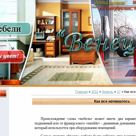
Адреса салонов:
Н
ул. Октябрьская., 
S
Главная
»
2011
»
Апрель
»
17
» Как все
Как все начиналось
Происхождение слова «мебель» может иметь два варианта
подвижный или от французского «meuble» - движимая домашняя у
который используется при оборудовании помещений.
Самые древние образцы мебели были найдены при раскопка