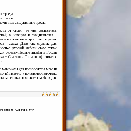
нтерьера
шезлонги
ономичные закругленные кресла.
ти от стран, где она создавалась.
вной, а немецкая и скандинавская –
м использованием тростника, веревок
ьера – лавка. Днем она служила для
нностью русской мебели стало также
ской березы».Первые шкафы в России
икант Славянов. Тогда шкаф считался
и.
 материалы для производства мебели
ологий привело к появлению поточных
ваны, стенки, комплекты мебели для
.
рованные пользователи.