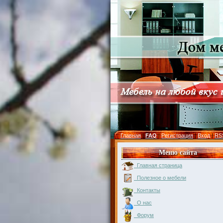
Главная
|
FAQ
|
Регистрация
|
Вход
|
RS
Меню сайта
Главная страница
Полезное о мебели
Контакты
О нас
Форум