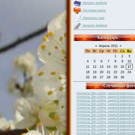
Каталог мебели
Гостевая книга
Написать нам
Каталог файлов
Календарь
«
Апрель 2011
»
Пн
Вт
Ср
Чт
Пт
Сб
Вс
1
2
3
4
5
6
7
8
9
10
11
12
13
14
15
16
17
18
19
20
21
22
23
24
25
26
27
28
29
30
Случайные фот
//venecia.3dn.ru/img_pages/katalog/ass
//venecia.3dn.ru/img_pages/katalog/ass
//venecia.3dn.ru/img_pages/katalog/ass
//venecia.3dn.ru/img_pages/katalog/ass
//venecia.3dn.ru/img_pages/katalog/kuh
//venecia.3dn.ru/img_pages/katalog/kuh
//venecia.3dn.ru/img_pages/katalog/kuh
//venecia.3dn.ru/img_pages/katalog/kuh
//venecia.3dn.ru/img_pages/katalog/kuh
//venecia.3dn.ru/img_pages/katalog/kuh
//venecia.3dn.ru/img_pages/katalog/com
//venecia.3dn.ru/img_pages/katalog/com