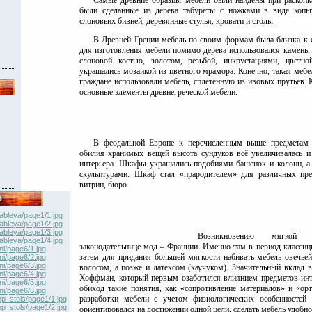
были сделанные из дерева табуреты с ножками в виде копы
слоновьих бивней, деревянные стулья, кровати и столы.
В Древней Греции мебель по своим формам была близка к е
для изготовления мебели помимо дерева использовался камень,
слоновой костью, золотом, резьбой, инкрустациями, цветн
украшались мозаикой из цветного мрамора. Конечно, такая мебел
граждане использовали мебель, сплетенную из ивовых прутьев. 
основные элементы древнегреческой мебели.
В феодальной Европе к перечисленным выше предметам 
обилия хранимых вещей высота сундуков всё увеличивалась и
интерьера. Шкафы украшались подобиями башенок и колонн, а
скульптурами. Шкаф стал «прародителем» для различных пре
витрин, бюро.
о
ableya/page1/1.jpg
ableya/page1/2.jpg
ableya/page1/3.jpg
Возникновению мягкой 
ableya/page1/4.jpg
законодательнице мод – Франции. Именно там в период классици
ni/page6/1.jpg
затем для придания большей мягкости набивать мебель овечье
ni/page6/2.jpg
ni/page6/3.jpg
волосом, а позже и латексом (каучуком). Значительный вклад 
ni/page6/4.jpg
Хоффман, который первым озаботился влиянием предметов инте
ni/page6/5.jpg
обиход такие понятия, как «сопротивление материалов» и «ор
ni/page6/6.jpg
разработки мебели с учетом физиологических особенностей
p_stols/page1/1.jpg
p_stols/page1/2.jpg
ориентировался на достижении одной цели, сделать мебель удобно