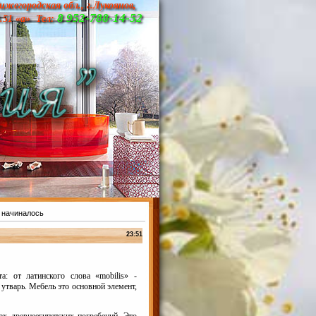
ижегородская обл., г.Лукоянов,
8 952-788-14-52
д.51 «а» Тел:
 начиналось
23:51
: от латинского слова «mobilis» -
тварь. Мебель это основной элемент,
х древнеегипетских погребений. Это