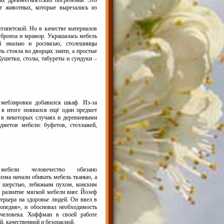
т животных, которые вырезались из
гипетской. Но в качестве материалов
 бронза и мрамор. Украшалась мебель
ой эмалью и росписью, столешницы
ь стояла во дворцах знати, а простые
Кушетки, столы, табуреты и сундуки –
меблировки добавился шкаф. Из-за
 в итоге появился ещё один предмет
 в некоторых случаях и деревянными
дметов мебели: буфетов, стеллажей,
мебели человечество обязано
зма начали обивать мебель тканью, а
й шерстью, лебяжьим пухом, конским
в развитие мягкой мебели внес Йозеф
рьера на здоровье людей. Он ввел в
топедия», и обосновал необходимость
 человека. Хоффман в своей работе
й, качественной и безопасной.