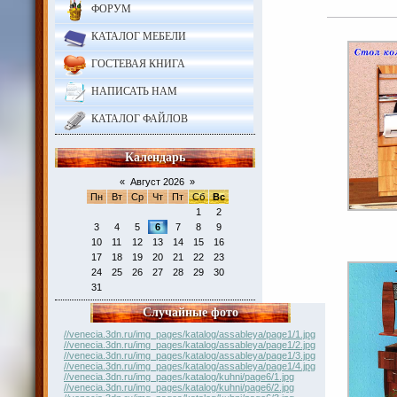
ФОРУМ
КАТАЛОГ МЕБЕЛИ
ГОСТЕВАЯ КНИГА
НАПИСАТЬ НАМ
КАТАЛОГ ФАЙЛОВ
Календарь
«
Август 2026
»
Пн
Вт
Ср
Чт
Пт
Сб
Вс
1
2
3
4
5
6
7
8
9
10
11
12
13
14
15
16
17
18
19
20
21
22
23
24
25
26
27
28
29
30
31
Случайные фото
//venecia.3dn.ru/img_pages/katalog/assableya/page1/1.jpg
//venecia.3dn.ru/img_pages/katalog/assableya/page1/2.jpg
//venecia.3dn.ru/img_pages/katalog/assableya/page1/3.jpg
//venecia.3dn.ru/img_pages/katalog/assableya/page1/4.jpg
//venecia.3dn.ru/img_pages/katalog/kuhni/page6/1.jpg
//venecia.3dn.ru/img_pages/katalog/kuhni/page6/2.jpg