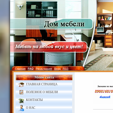
Главная
|
FAQ
|
Регистрация
|
Вход
|
RSS
Меню сайта
ГЛАВНАЯ СТРАНИЦА
ПОЛЕЗНОЕ О МЕБЕЛИ
КОНТАКТЫ
О НАС