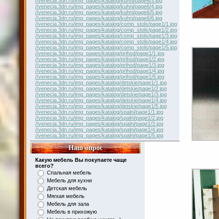
//venecia.3dn.ru/img_pages/katalog/kuhni/page6/3.jpg
//venecia.3dn.ru/img_pages/katalog/kuhni/page6/4.jpg
//venecia.3dn.ru/img_pages/katalog/kuhni/page6/5.jpg
//venecia.3dn.ru/img_pages/katalog/kuhni/page6/6.jpg
//venecia.3dn.ru/img_pages/katalog/comp_stols/page1/1.jpg
//venecia.3dn.ru/img_pages/katalog/comp_stols/page1/2.jpg
//venecia.3dn.ru/img_pages/katalog/comp_stols/page1/3.jpg
//venecia.3dn.ru/img_pages/katalog/comp_stols/page1/4.jpg
//venecia.3dn.ru/img_pages/katalog/comp_stols/page1/5.jpg
//venecia.3dn.ru/img_pages/katalog/prihod/page1/1.jpg
//venecia.3dn.ru/img_pages/katalog/prihod/page1/2.jpg
//venecia.3dn.ru/img_pages/katalog/prihod/page1/3.jpg
//venecia.3dn.ru/img_pages/katalog/prihod/page1/4.jpg
//venecia.3dn.ru/img_pages/katalog/prihod/page1/5.jpg
//venecia.3dn.ru/img_pages/katalog/detskie/page1/1.jpg
//venecia.3dn.ru/img_pages/katalog/detskie/page1/2.jpg
//venecia.3dn.ru/img_pages/katalog/detskie/page1/3.jpg
//venecia.3dn.ru/img_pages/katalog/detskie/page1/4.jpg
//venecia.3dn.ru/img_pages/katalog/detskie/page1/5.jpg
//venecia.3dn.ru/img_pages/katalog/spalni/page1/1.jpg
//venecia.3dn.ru/img_pages/katalog/spalni/page1/2.jpg
//venecia.3dn.ru/img_pages/katalog/spalni/page1/3.jpg
//venecia.3dn.ru/img_pages/katalog/spalni/page1/4.jpg
//venecia.3dn.ru/img_pages/katalog/spalni/page1/5.jpg
Наш опрос
Какую мебель Вы покупаете чаще
всего?
Спальная мебель
Мебель для кухни
Детская мебель
Мягкая мебель
Мебель для зала
Мебель в прихожую