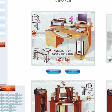
СТРАНИЦЫ
о
ableya/page1/1.jpg
ableya/page1/2.jpg
ableya/page1/3.jpg
ableya/page1/4.jpg
ni/page6/1.jpg
ni/page6/2.jpg