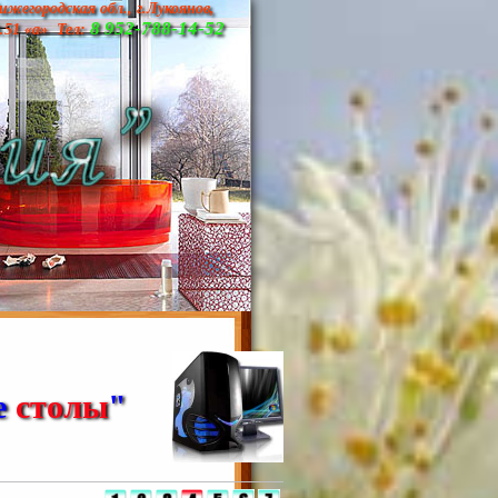
ижегородская обл., г.Лукоянов,
8 952-788-14-52
д.51 «а» Тел:
е
столы
"