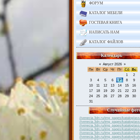
ФОРУМ
КАТАЛОГ МЕБЕЛИ
ГОСТЕВАЯ КНИГА
НАПИСАТЬ НАМ
КАТАЛОГ ФАЙЛОВ
Календарь
«
Август 2026
»
Пн
Вт
Ср
Чт
Пт
Сб
Вс
1
2
3
4
5
6
7
8
9
10
11
12
13
14
15
16
17
18
19
20
21
22
23
24
25
26
27
28
29
30
31
Случайные фот
//venecia.3dn.ru/img_pages/katalog/ass
//venecia.3dn.ru/img_pages/katalog/ass
//venecia.3dn.ru/img_pages/katalog/ass
//venecia.3dn.ru/img_pages/katalog/ass
//venecia.3dn.ru/img_pages/katalog/kuh
//venecia.3dn.ru/img_pages/katalog/kuh