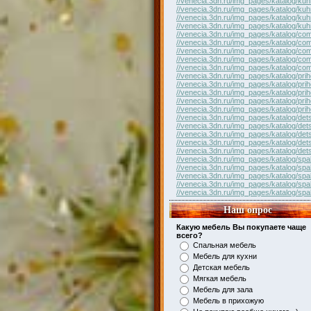
//venecia.3dn.ru/img_pages/katalog/kuh
//venecia.3dn.ru/img_pages/katalog/kuh
//venecia.3dn.ru/img_pages/katalog/kuh
//venecia.3dn.ru/img_pages/katalog/kuh
//venecia.3dn.ru/img_pages/katalog/com
//venecia.3dn.ru/img_pages/katalog/com
//venecia.3dn.ru/img_pages/katalog/com
//venecia.3dn.ru/img_pages/katalog/com
//venecia.3dn.ru/img_pages/katalog/com
//venecia.3dn.ru/img_pages/katalog/pri
//venecia.3dn.ru/img_pages/katalog/pri
//venecia.3dn.ru/img_pages/katalog/pri
//venecia.3dn.ru/img_pages/katalog/pri
//venecia.3dn.ru/img_pages/katalog/pri
//venecia.3dn.ru/img_pages/katalog/det
//venecia.3dn.ru/img_pages/katalog/det
//venecia.3dn.ru/img_pages/katalog/det
//venecia.3dn.ru/img_pages/katalog/det
//venecia.3dn.ru/img_pages/katalog/det
//venecia.3dn.ru/img_pages/katalog/spal
//venecia.3dn.ru/img_pages/katalog/spal
//venecia.3dn.ru/img_pages/katalog/spal
//venecia.3dn.ru/img_pages/katalog/spal
//venecia.3dn.ru/img_pages/katalog/spal
Наш опрос
Какую мебель Вы покупаете чаще
всего?
Спальная мебель
Мебель для кухни
Детская мебель
Мягкая мебель
Мебель для зала
Мебель в прихожую