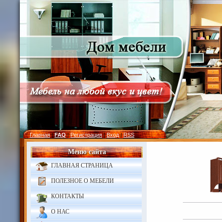
Главная
|
FAQ
|
Регистрация
|
Вход
|
RSS
Меню сайта
ГЛАВНАЯ СТРАНИЦА
ПОЛЕЗНОЕ О МЕБЕЛИ
КОНТАКТЫ
О НАС