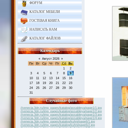
ФОРУМ
КАТАЛОГ МЕБЕЛИ
ГОСТЕВАЯ КНИГА
НАПИСАТЬ НАМ
КАТАЛОГ ФАЙЛОВ
Календарь
«
Август 2026
»
Пн
Вт
Ср
Чт
Пт
Сб
Вс
1
2
3
4
5
6
7
8
9
10
11
12
13
14
15
16
17
18
19
20
21
22
23
24
25
26
27
28
29
30
31
Случайные фото
//venecia.3dn.ru/img_pages/katalog/assableya/page1/1.jpg
//venecia.3dn.ru/img_pages/katalog/assableya/page1/2.jpg
//venecia.3dn.ru/img_pages/katalog/assableya/page1/3.jpg
//venecia.3dn.ru/img_pages/katalog/assableya/page1/4.jpg
//venecia.3dn.ru/img_pages/katalog/kuhni/page6/1.jpg
//venecia.3dn.ru/img_pages/katalog/kuhni/page6/2.jpg