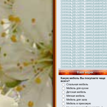
//venecia.3dn.ru/img_pages/katalog/kuh
//venecia.3dn.ru/img_pages/katalog/kuh
//venecia.3dn.ru/img_pages/katalog/kuh
//venecia.3dn.ru/img_pages/katalog/kuh
//venecia.3dn.ru/img_pages/katalog/com
//venecia.3dn.ru/img_pages/katalog/com
//venecia.3dn.ru/img_pages/katalog/com
//venecia.3dn.ru/img_pages/katalog/com
//venecia.3dn.ru/img_pages/katalog/com
//venecia.3dn.ru/img_pages/katalog/pri
//venecia.3dn.ru/img_pages/katalog/pri
//venecia.3dn.ru/img_pages/katalog/pri
//venecia.3dn.ru/img_pages/katalog/pri
//venecia.3dn.ru/img_pages/katalog/pri
//venecia.3dn.ru/img_pages/katalog/det
//venecia.3dn.ru/img_pages/katalog/det
//venecia.3dn.ru/img_pages/katalog/det
//venecia.3dn.ru/img_pages/katalog/det
//venecia.3dn.ru/img_pages/katalog/det
//venecia.3dn.ru/img_pages/katalog/spal
//venecia.3dn.ru/img_pages/katalog/spal
//venecia.3dn.ru/img_pages/katalog/spal
//venecia.3dn.ru/img_pages/katalog/spal
//venecia.3dn.ru/img_pages/katalog/spal
Наш опрос
Какую мебель Вы покупаете чаще
всего?
Спальная мебель
Мебель для кухни
Детская мебель
Мягкая мебель
Мебель для зала
Мебель в прихожую