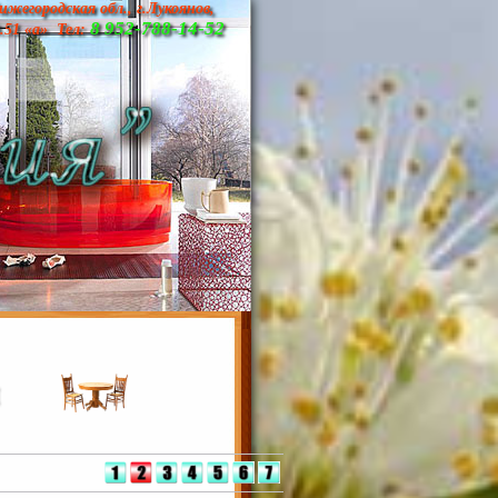
ижегородская обл., г.Лукоянов,
8 952-788-14-52
д.51 «а» Тел: