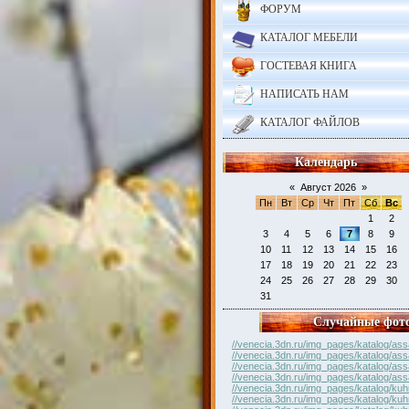
ФОРУМ
КАТАЛОГ МЕБЕЛИ
ГОСТЕВАЯ КНИГА
НАПИСАТЬ НАМ
КАТАЛОГ ФАЙЛОВ
Календарь
«
Август 2026
»
Пн
Вт
Ср
Чт
Пт
Сб
Вс
1
2
3
4
5
6
7
8
9
10
11
12
13
14
15
16
17
18
19
20
21
22
23
24
25
26
27
28
29
30
31
Случайные фот
//venecia.3dn.ru/img_pages/katalog/ass
//venecia.3dn.ru/img_pages/katalog/ass
//venecia.3dn.ru/img_pages/katalog/ass
//venecia.3dn.ru/img_pages/katalog/ass
//venecia.3dn.ru/img_pages/katalog/kuh
//venecia.3dn.ru/img_pages/katalog/kuh