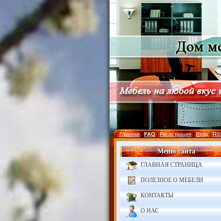
Главная
|
FAQ
|
Регистрация
|
Вход
|
RS
Меню сайта
ГЛАВНАЯ СТРАНИЦА
ПОЛЕЗНОЕ О МЕБЕЛИ
КОНТАКТЫ
О НАС